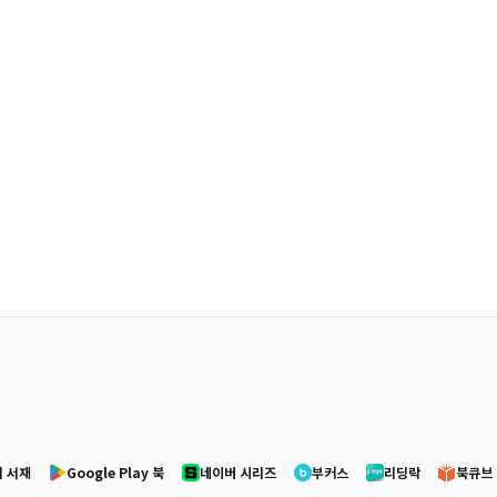
 서재
Google Play 북
네이버 시리즈
부커스
리딩락
북큐브