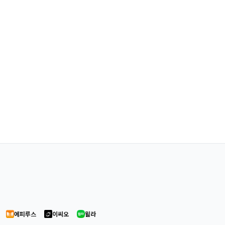
에피루스
이씨오
윌라