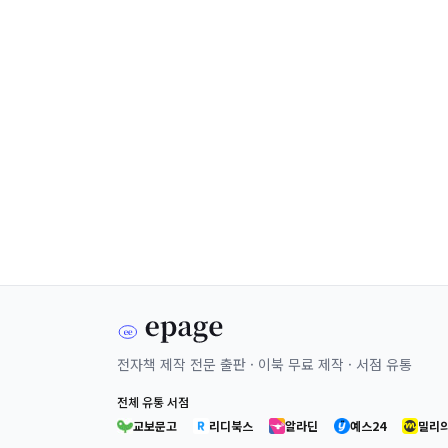
전자책 제작 전문 출판 · 이북 무료 제작 · 서점 유통
전체 유통 서점
교보문고
리디북스
알라딘
예스24
밀리의