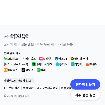
전자책 제작 전문 출판 · 이북 무료 제작 · 서점 유통
전체 유통 서점
교보문고
리디북스
알라딘
예스24
밀리의 서재
Google Play 북
네이버 시리즈
부커스
리딩락
북큐브
에피루스
이씨오
윌라
카멜팩토리 사업자 정보
전자책 만들기
1:1 문의 하기
|
이용약관
|
개인정보처리방침
|
환불정책
자주 묻는 질문
©
2026
epage.co.kr