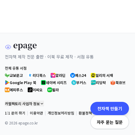
전자책 제작 전문 출판 · 이북 무료 제작 · 서점 유통
전체 유통 서점
교보문고
리디북스
알라딘
예스24
밀리의 서재
Google Play 북
네이버 시리즈
부커스
리딩락
북큐브
에피루스
이씨오
윌라
카멜팩토리 사업자 정보
전자책 만들기
1:1 문의 하기
|
이용약관
|
개인정보처리방침
|
환불정책
자주 묻는 질문
©
2026
epage.co.kr