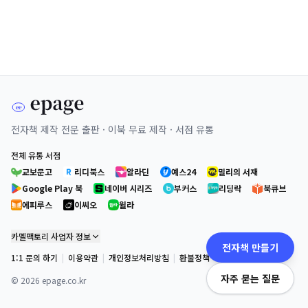
전자책 제작 전문 출판 · 이북 무료 제작 · 서점 유통
전체 유통 서점
교보문고
리디북스
알라딘
예스24
밀리의 서재
Google Play 북
네이버 시리즈
부커스
리딩락
북큐브
에피루스
이씨오
윌라
카멜팩토리 사업자 정보
전자책 만들기
1:1 문의 하기
|
이용약관
|
개인정보처리방침
|
환불정책
자주 묻는 질문
©
2026
epage.co.kr