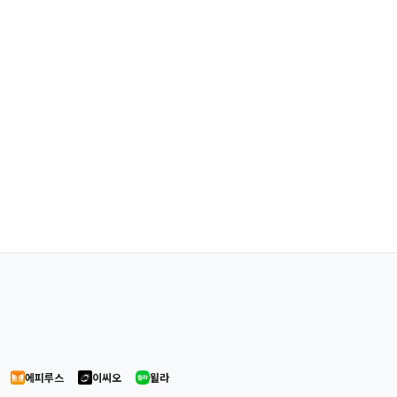
에피루스
이씨오
윌라