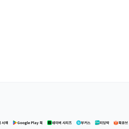
 서재
Google Play 북
네이버 시리즈
부커스
리딩락
북큐브