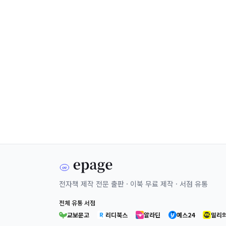
전자책 제작 전문 출판 · 이북 무료 제작 · 서점 유통
전체 유통 서점
교보문고
리디북스
알라딘
예스24
밀리의