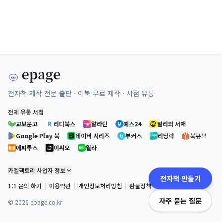
전자책 제작 전문 출판 · 이북 무료 제작 · 서점 유통
전체 유통 서점
교보문고
리디북스
알라딘
예스24
밀리의 서재
Google Play 북
네이버 시리즈
부커스
리딩락
북큐브
에피루스
이씨오
윌라
카멜팩토리 사업자 정보
전자책 만들기
1:1 문의 하기
|
이용약관
|
개인정보처리방침
|
환불정책
자주 묻는 질문
©
2026
epage.co.kr