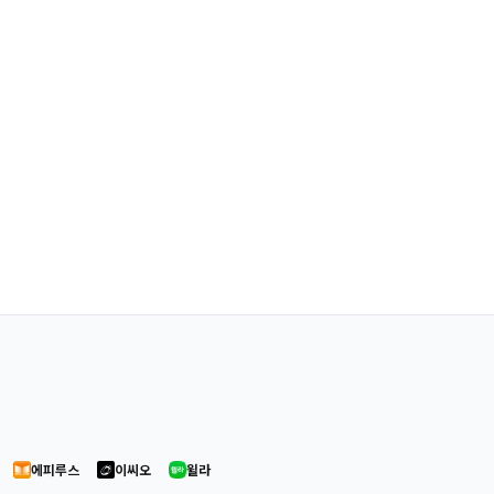
에피루스
이씨오
윌라