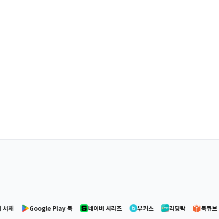
 서재
Google Play 북
네이버 시리즈
부커스
리딩락
북큐브