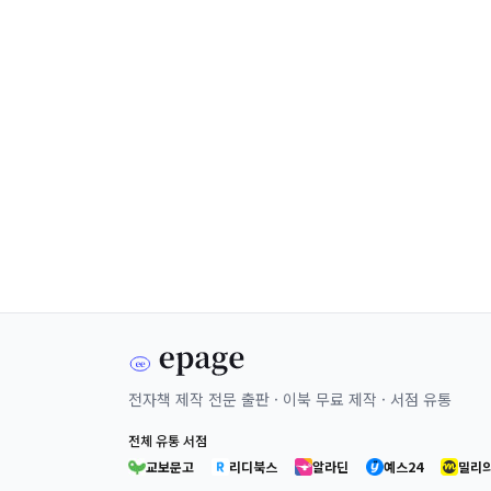
전자책 제작 전문 출판 · 이북 무료 제작 · 서점 유통
전체 유통 서점
교보문고
리디북스
알라딘
예스24
밀리의