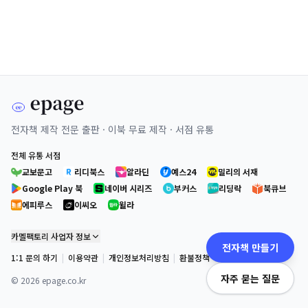
전자책 제작 전문 출판 · 이북 무료 제작 · 서점 유통
전체 유통 서점
교보문고
리디북스
알라딘
예스24
밀리의 서재
Google Play 북
네이버 시리즈
부커스
리딩락
북큐브
에피루스
이씨오
윌라
카멜팩토리 사업자 정보
전자책 만들기
1:1 문의 하기
|
이용약관
|
개인정보처리방침
|
환불정책
자주 묻는 질문
©
2026
epage.co.kr