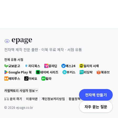
전자책 제작 전문 출판 · 이북 무료 제작 · 서점 유통
전체 유통 서점
교보문고
리디북스
알라딘
예스24
밀리의 서재
Google Play 북
네이버 시리즈
부커스
리딩락
북큐브
에피루스
이씨오
윌라
카멜팩토리 사업자 정보
전자책 만들기
1:1 문의 하기
|
이용약관
|
개인정보처리방침
|
환불정책
자주 묻는 질문
©
2026
epage.co.kr