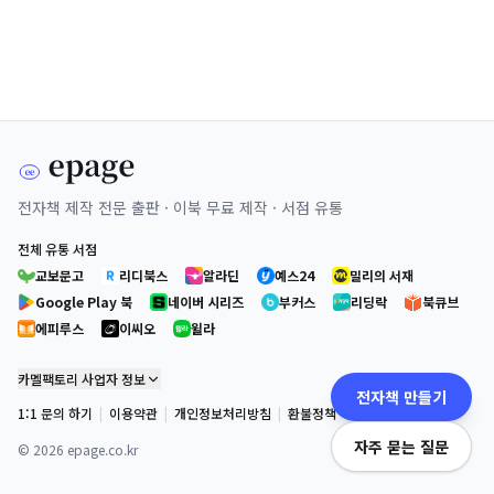
전자책 제작 전문 출판 · 이북 무료 제작 · 서점 유통
전체 유통 서점
교보문고
리디북스
알라딘
예스24
밀리의 서재
Google Play 북
네이버 시리즈
부커스
리딩락
북큐브
에피루스
이씨오
윌라
카멜팩토리 사업자 정보
전자책 만들기
1:1 문의 하기
|
이용약관
|
개인정보처리방침
|
환불정책
자주 묻는 질문
©
2026
epage.co.kr