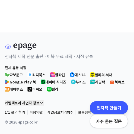
전자책 제작 전문 출판 · 이북 무료 제작 · 서점 유통
전체 유통 서점
교보문고
리디북스
알라딘
예스24
밀리의 서재
Google Play 북
네이버 시리즈
부커스
리딩락
북큐브
에피루스
이씨오
윌라
카멜팩토리 사업자 정보
전자책 만들기
1:1 문의 하기
|
이용약관
|
개인정보처리방침
|
환불정책
자주 묻는 질문
©
2026
epage.co.kr