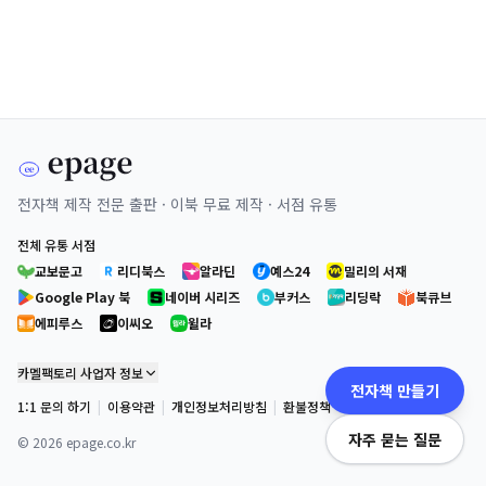
전자책 제작 전문 출판 · 이북 무료 제작 · 서점 유통
전체 유통 서점
교보문고
리디북스
알라딘
예스24
밀리의 서재
Google Play 북
네이버 시리즈
부커스
리딩락
북큐브
에피루스
이씨오
윌라
카멜팩토리 사업자 정보
전자책 만들기
1:1 문의 하기
|
이용약관
|
개인정보처리방침
|
환불정책
자주 묻는 질문
©
2026
epage.co.kr