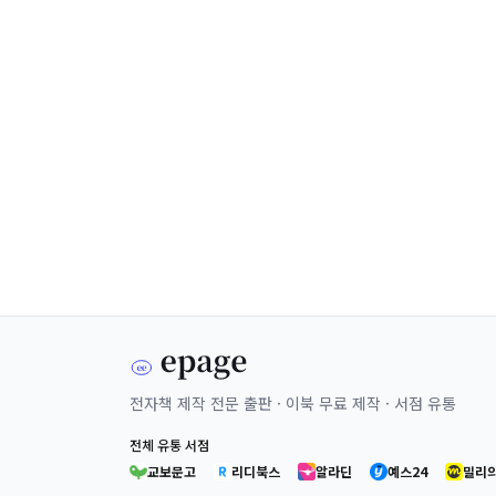
전자책 제작 전문 출판 · 이북 무료 제작 · 서점 유통
전체 유통 서점
교보문고
리디북스
알라딘
예스24
밀리의