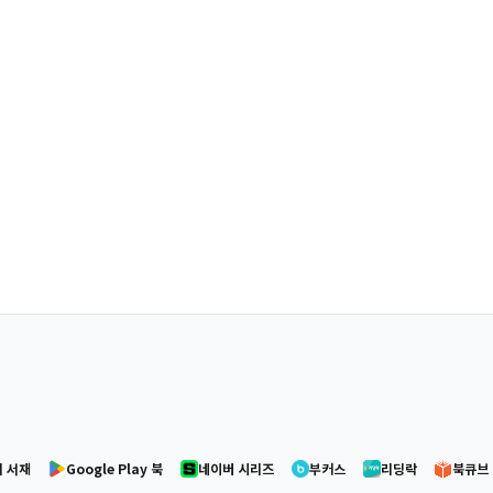
 서재
Google Play 북
네이버 시리즈
부커스
리딩락
북큐브