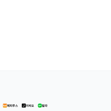
에피루스
이씨오
윌라