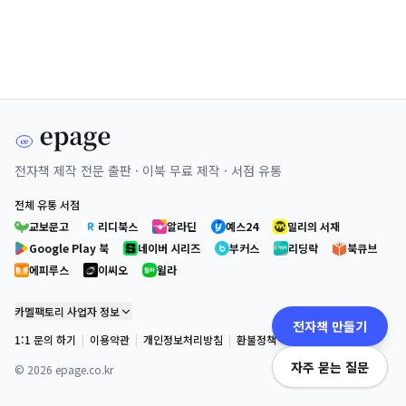
전자책 제작 전문 출판 · 이북 무료 제작 · 서점 유통
전체 유통 서점
교보문고
리디북스
알라딘
예스24
밀리의 서재
Google Play 북
네이버 시리즈
부커스
리딩락
북큐브
에피루스
이씨오
윌라
카멜팩토리 사업자 정보
전자책 만들기
1:1 문의 하기
|
이용약관
|
개인정보처리방침
|
환불정책
자주 묻는 질문
©
2026
epage.co.kr