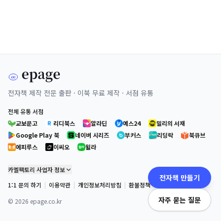
전자책 제작 전문 출판 · 이북 무료 제작 · 서점 유통
전체 유통 서점
교보문고
리디북스
알라딘
예스24
밀리의 서재
Google Play 북
네이버 시리즈
부커스
리딩락
북큐브
에피루스
이씨오
윌라
카멜팩토리 사업자 정보
전자책 만들기
1:1 문의 하기
|
이용약관
|
개인정보처리방침
|
환불정책
자주 묻는 질문
©
2026
epage.co.kr