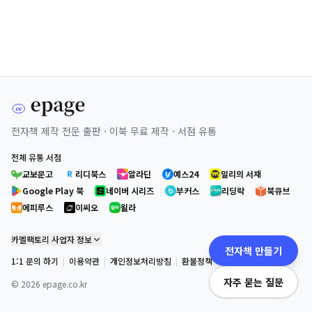
전자책 제작 전문 출판 · 이북 무료 제작 · 서점 유통
전체 유통 서점
교보문고
리디북스
알라딘
예스24
밀리의 서재
Google Play 북
네이버 시리즈
부커스
리딩락
북큐브
에피루스
이씨오
윌라
카멜팩토리 사업자 정보
전자책 만들기
1:1 문의 하기
|
이용약관
|
개인정보처리방침
|
환불정책
자주 묻는 질문
©
2026
epage.co.kr