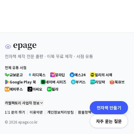
전자책 제작 전문 출판 · 이북 무료 제작 · 서점 유통
전체 유통 서점
교보문고
리디북스
알라딘
예스24
밀리의 서재
Google Play 북
네이버 시리즈
부커스
리딩락
북큐브
에피루스
이씨오
윌라
카멜팩토리 사업자 정보
전자책 만들기
1:1 문의 하기
|
이용약관
|
개인정보처리방침
|
환불정책
자주 묻는 질문
©
2026
epage.co.kr