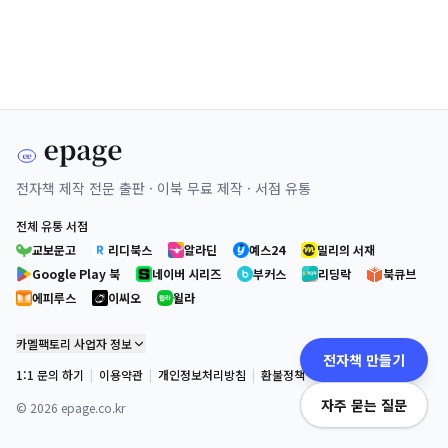
전자책 제작 전문 출판 · 이북 무료 제작 · 서점 유통
전체 유통 서점
교보문고
리디북스
알라딘
예스24
밀리의 서재
Google Play 북
네이버 시리즈
부커스
리딩락
북큐브
에피루스
이씨오
윌라
카멜팩토리 사업자 정보
전자책 만들기
1:1 문의 하기
|
이용약관
|
개인정보처리방침
|
환불정책
자주 묻는 질문
©
2026
epage.co.kr