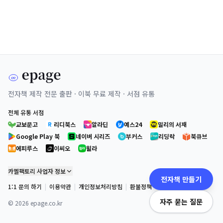
전자책 제작 전문 출판 · 이북 무료 제작 · 서점 유통
전체 유통 서점
교보문고
리디북스
알라딘
예스24
밀리의 서재
Google Play 북
네이버 시리즈
부커스
리딩락
북큐브
에피루스
이씨오
윌라
카멜팩토리 사업자 정보
전자책 만들기
1:1 문의 하기
|
이용약관
|
개인정보처리방침
|
환불정책
자주 묻는 질문
©
2026
epage.co.kr