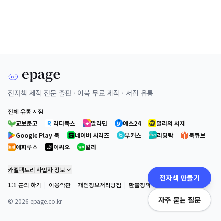
전자책 제작 전문 출판 · 이북 무료 제작 · 서점 유통
전체 유통 서점
교보문고
리디북스
알라딘
예스24
밀리의 서재
Google Play 북
네이버 시리즈
부커스
리딩락
북큐브
에피루스
이씨오
윌라
카멜팩토리 사업자 정보
전자책 만들기
1:1 문의 하기
|
이용약관
|
개인정보처리방침
|
환불정책
자주 묻는 질문
©
2026
epage.co.kr