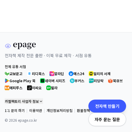
전자책 제작 전문 출판 · 이북 무료 제작 · 서점 유통
전체 유통 서점
교보문고
리디북스
알라딘
예스24
밀리의 서재
Google Play 북
네이버 시리즈
부커스
리딩락
북큐브
에피루스
이씨오
윌라
카멜팩토리 사업자 정보
전자책 만들기
1:1 문의 하기
|
이용약관
|
개인정보처리방침
|
환불정책
자주 묻는 질문
©
2026
epage.co.kr