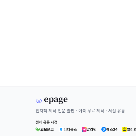
전자책 제작 전문 출판 · 이북 무료 제작 · 서점 유통
전체 유통 서점
교보문고
리디북스
알라딘
예스24
밀리의