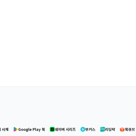
 서재
Google Play 북
네이버 시리즈
부커스
리딩락
북큐브