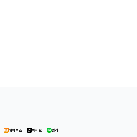
에피루스
이씨오
윌라