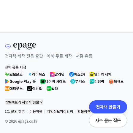
전자책 제작 전문 출판 · 이북 무료 제작 · 서점 유통
전체 유통 서점
교보문고
리디북스
알라딘
예스24
밀리의 서재
Google Play 북
네이버 시리즈
부커스
리딩락
북큐브
에피루스
이씨오
윌라
카멜팩토리 사업자 정보
전자책 만들기
1:1 문의 하기
|
이용약관
|
개인정보처리방침
|
환불정책
자주 묻는 질문
©
2026
epage.co.kr