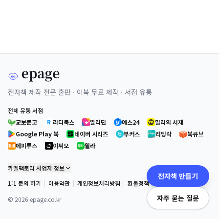
전자책 제작 전문 출판 · 이북 무료 제작 · 서점 유통
전체 유통 서점
교보문고
리디북스
알라딘
예스24
밀리의 서재
Google Play 북
네이버 시리즈
부커스
리딩락
북큐브
에피루스
이씨오
윌라
카멜팩토리 사업자 정보
전자책 만들기
1:1 문의 하기
|
이용약관
|
개인정보처리방침
|
환불정책
자주 묻는 질문
©
2026
epage.co.kr