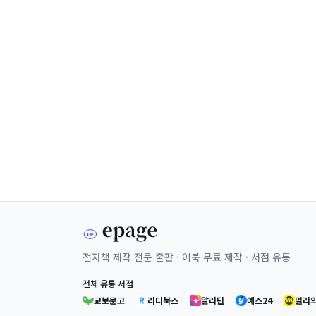
전자책 제작 전문 출판 · 이북 무료 제작 · 서점 유통
전체 유통 서점
교보문고
리디북스
알라딘
예스24
밀리의