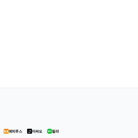
에피루스
이씨오
윌라