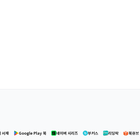
 서재
Google Play 북
네이버 시리즈
부커스
리딩락
북큐브