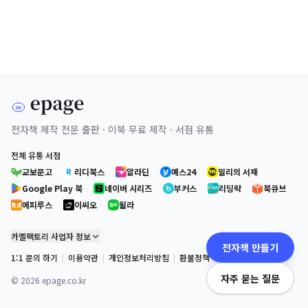
전자책 제작 전문 출판 · 이북 무료 제작 · 서점 유통
전체 유통 서점
교보문고
리디북스
알라딘
예스24
밀리의 서재
Google Play 북
네이버 시리즈
부커스
리딩락
북큐브
에피루스
이씨오
윌라
카멜팩토리 사업자 정보
전자책 만들기
1:1 문의 하기
|
이용약관
|
개인정보처리방침
|
환불정책
자주 묻는 질문
©
2026
epage.co.kr