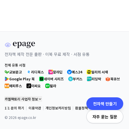
전자책 제작 전문 출판 · 이북 무료 제작 · 서점 유통
전체 유통 서점
교보문고
리디북스
알라딘
예스24
밀리의 서재
Google Play 북
네이버 시리즈
부커스
리딩락
북큐브
에피루스
이씨오
윌라
카멜팩토리 사업자 정보
전자책 만들기
1:1 문의 하기
|
이용약관
|
개인정보처리방침
|
환불정책
자주 묻는 질문
©
2026
epage.co.kr