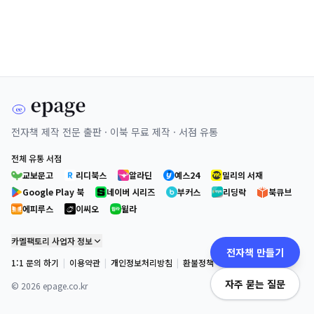
전자책 제작 전문 출판 · 이북 무료 제작 · 서점 유통
전체 유통 서점
교보문고
리디북스
알라딘
예스24
밀리의 서재
Google Play 북
네이버 시리즈
부커스
리딩락
북큐브
에피루스
이씨오
윌라
카멜팩토리 사업자 정보
전자책 만들기
1:1 문의 하기
|
이용약관
|
개인정보처리방침
|
환불정책
자주 묻는 질문
©
2026
epage.co.kr