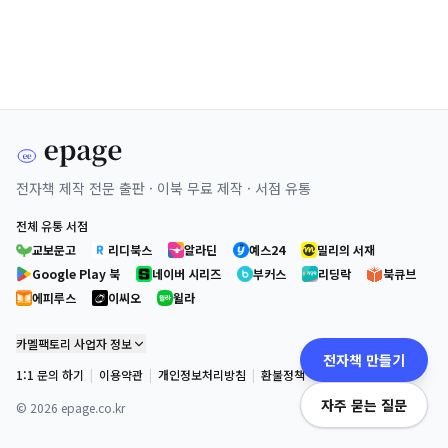
전자책 제작 전문 출판 · 이북 무료 제작 · 서점 유통
전체 유통 서점
교보문고
리디북스
알라딘
예스24
밀리의 서재
Google Play 북
네이버 시리즈
부커스
리딩락
북큐브
에피루스
이씨오
윌라
카멜팩토리 사업자 정보
전자책 만들기
1:1 문의 하기
|
이용약관
|
개인정보처리방침
|
환불정책
자주 묻는 질문
©
2026
epage.co.kr