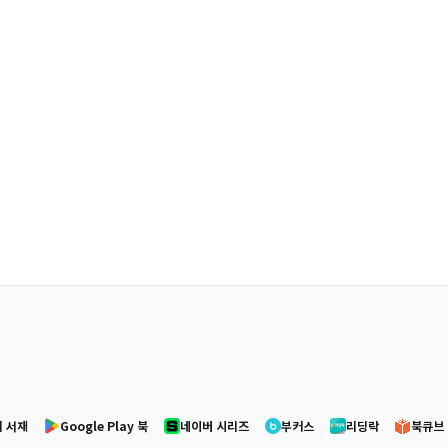
 서재
Google Play 북
네이버 시리즈
부커스
리딩락
북큐브