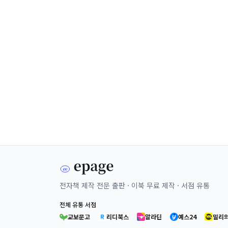
전자책 제작 전문 출판 · 이북 무료 제작 · 서점 유통
전체 유통 서점
교보문고
리디북스
알라딘
예스24
밀리의