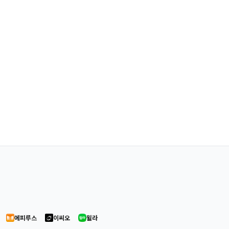
에피루스
이씨오
윌라