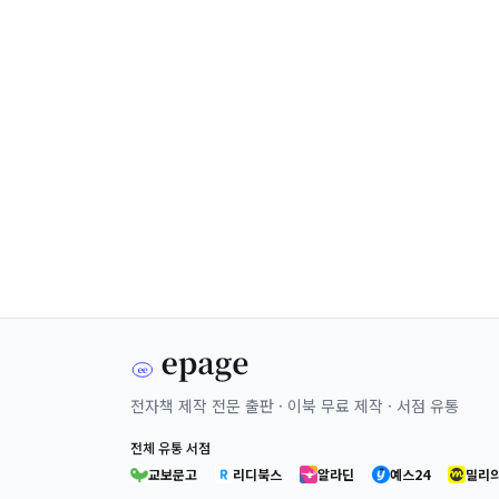
전자책 제작 전문 출판 · 이북 무료 제작 · 서점 유통
전체 유통 서점
교보문고
리디북스
알라딘
예스24
밀리의