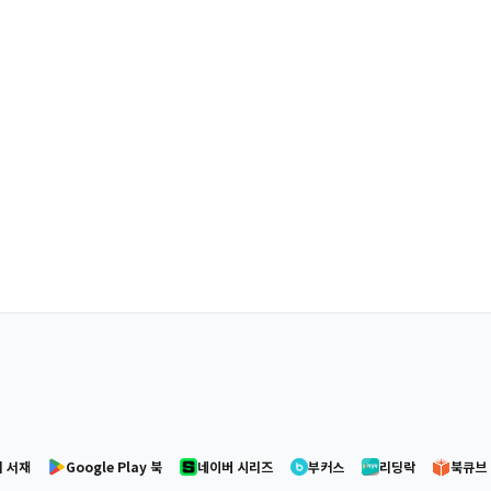
 서재
Google Play 북
네이버 시리즈
부커스
리딩락
북큐브