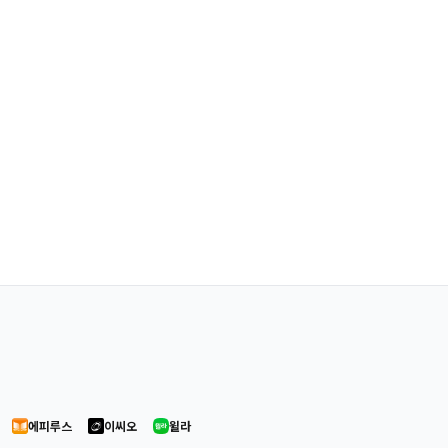
에피루스
이씨오
윌라