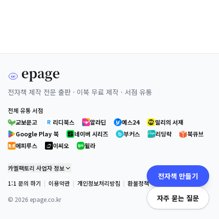
전자책 제작 전문 출판 · 이북 무료 제작 · 서점 유통
전체 유통 서점
교보문고
리디북스
알라딘
예스24
밀리의 서재
Google Play 북
네이버 시리즈
부커스
리딩락
북큐브
에피루스
이씨오
윌라
카멜팩토리 사업자 정보
전자책 만들기
1:1 문의 하기
|
이용약관
|
개인정보처리방침
|
환불정책
자주 묻는 질문
©
2026
epage.co.kr