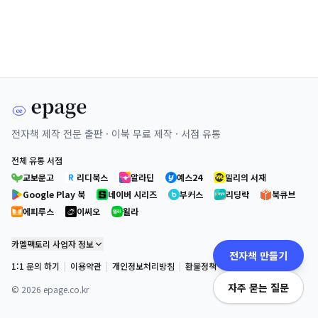
전자책 제작 전문 출판 · 이북 무료 제작 · 서점 유통
전체 유통 서점
교보문고
리디북스
알라딘
예스24
밀리의 서재
Google Play 북
네이버 시리즈
부커스
리딩락
북큐브
에피루스
이씨오
윌라
카멜팩토리 사업자 정보
전자책 만들기
1:1 문의 하기
|
이용약관
|
개인정보처리방침
|
환불정책
자주 묻는 질문
©
2026
epage.co.kr