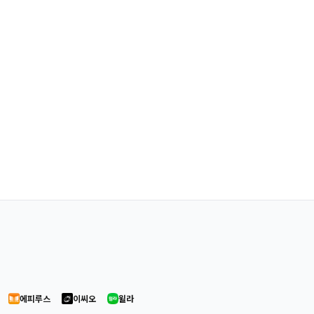
에피루스
이씨오
윌라