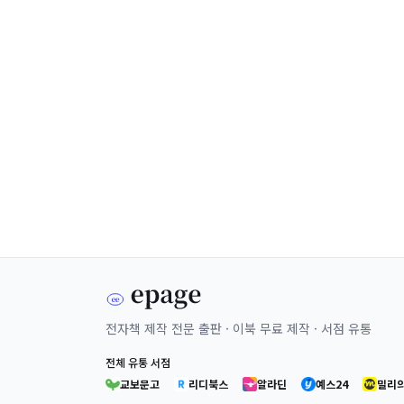
전자책 제작 전문 출판 · 이북 무료 제작 · 서점 유통
전체 유통 서점
교보문고
리디북스
알라딘
예스24
밀리의