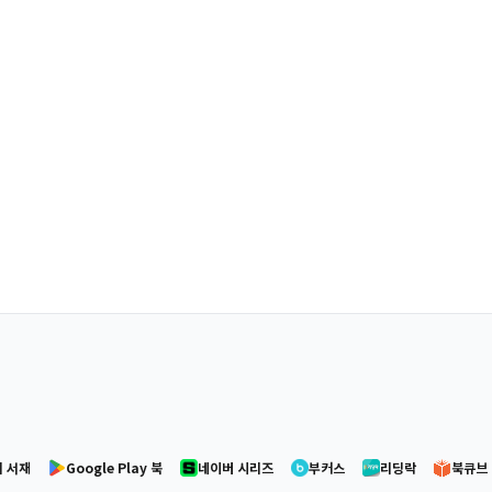
 서재
Google Play 북
네이버 시리즈
부커스
리딩락
북큐브