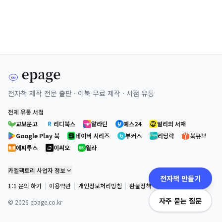
전자책 제작 전문 출판 · 이북 무료 제작 · 서점 유통
전체 유통 서점
교보문고
리디북스
알라딘
예스24
밀리의 서재
Google Play 북
네이버 시리즈
부커스
리딩락
북큐브
에피루스
이씨오
윌라
카멜팩토리 사업자 정보
전자책 만들기
1:1 문의 하기
|
이용약관
|
개인정보처리방침
|
환불정책
자주 묻는 질문
©
2026
epage.co.kr