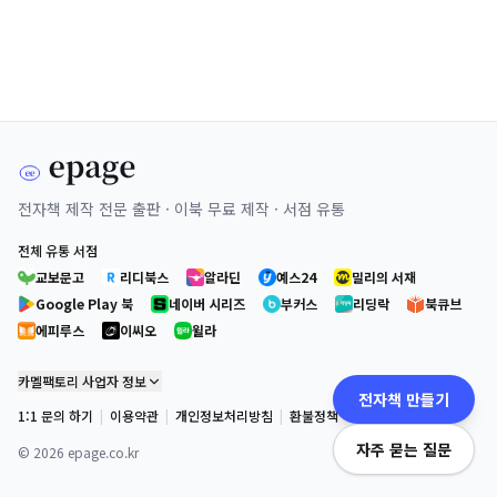
전자책 제작 전문 출판 · 이북 무료 제작 · 서점 유통
전체 유통 서점
교보문고
리디북스
알라딘
예스24
밀리의 서재
Google Play 북
네이버 시리즈
부커스
리딩락
북큐브
에피루스
이씨오
윌라
카멜팩토리 사업자 정보
전자책 만들기
1:1 문의 하기
|
이용약관
|
개인정보처리방침
|
환불정책
자주 묻는 질문
©
2026
epage.co.kr