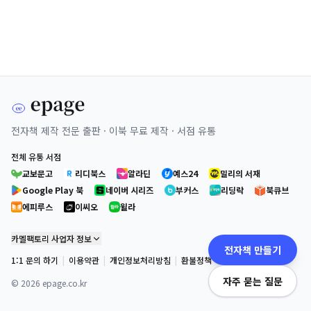
전자책 제작 전문 출판 · 이북 무료 제작 · 서점 유통
전체 유통 서점
교보문고
리디북스
알라딘
예스24
밀리의 서재
Google Play 북
네이버 시리즈
부커스
리딩락
북큐브
에피루스
이씨오
윌라
카멜팩토리 사업자 정보
전자책 만들기
1:1 문의 하기
|
이용약관
|
개인정보처리방침
|
환불정책
자주 묻는 질문
©
2026
epage.co.kr