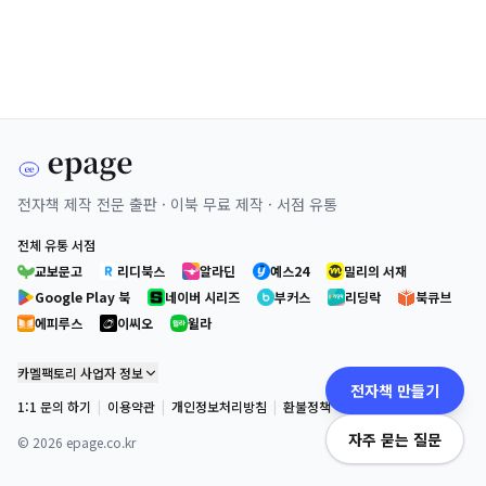
전자책 제작 전문 출판 · 이북 무료 제작 · 서점 유통
전체 유통 서점
교보문고
리디북스
알라딘
예스24
밀리의 서재
Google Play 북
네이버 시리즈
부커스
리딩락
북큐브
에피루스
이씨오
윌라
카멜팩토리 사업자 정보
전자책 만들기
1:1 문의 하기
|
이용약관
|
개인정보처리방침
|
환불정책
자주 묻는 질문
©
2026
epage.co.kr