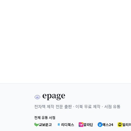
전자책 제작 전문 출판 · 이북 무료 제작 · 서점 유통
전체 유통 서점
교보문고
리디북스
알라딘
예스24
밀리의