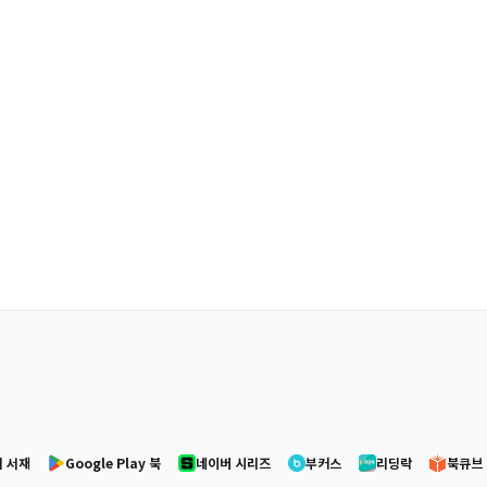
 서재
Google Play 북
네이버 시리즈
부커스
리딩락
북큐브