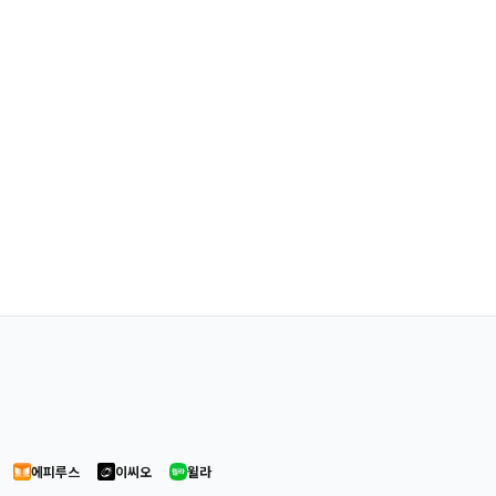
에피루스
이씨오
윌라