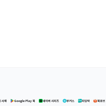
 서재
Google Play 북
네이버 시리즈
부커스
리딩락
북큐브