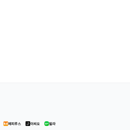
에피루스
이씨오
윌라