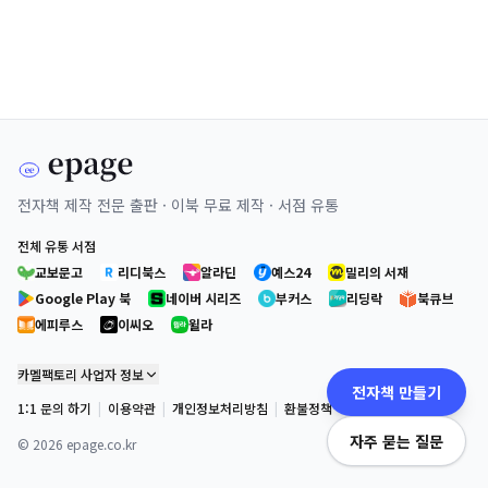
전자책 제작 전문 출판 · 이북 무료 제작 · 서점 유통
전체 유통 서점
교보문고
리디북스
알라딘
예스24
밀리의 서재
Google Play 북
네이버 시리즈
부커스
리딩락
북큐브
에피루스
이씨오
윌라
카멜팩토리 사업자 정보
전자책 만들기
1:1 문의 하기
|
이용약관
|
개인정보처리방침
|
환불정책
자주 묻는 질문
©
2026
epage.co.kr