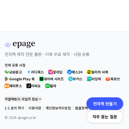
전자책 제작 전문 출판 · 이북 무료 제작 · 서점 유통
전체 유통 서점
교보문고
리디북스
알라딘
예스24
밀리의 서재
Google Play 북
네이버 시리즈
부커스
리딩락
북큐브
에피루스
이씨오
윌라
카멜팩토리 사업자 정보
전자책 만들기
1:1 문의 하기
|
이용약관
|
개인정보처리방침
|
환불정책
자주 묻는 질문
©
2026
epage.co.kr