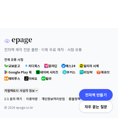
전자책 제작 전문 출판 · 이북 무료 제작 · 서점 유통
전체 유통 서점
교보문고
리디북스
알라딘
예스24
밀리의 서재
Google Play 북
네이버 시리즈
부커스
리딩락
북큐브
에피루스
이씨오
윌라
카멜팩토리 사업자 정보
전자책 만들기
1:1 문의 하기
|
이용약관
|
개인정보처리방침
|
환불정책
자주 묻는 질문
©
2026
epage.co.kr