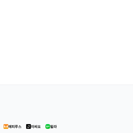
에피루스
이씨오
윌라