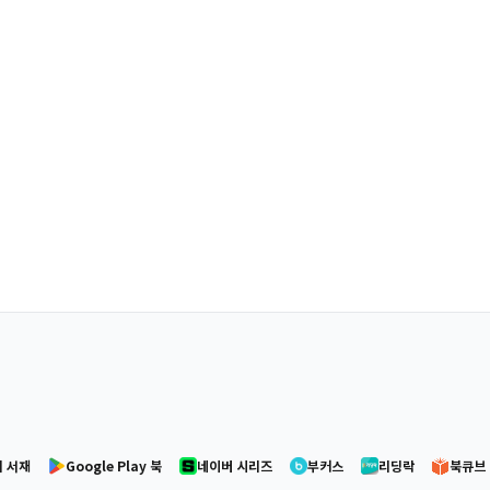
 서재
Google Play 북
네이버 시리즈
부커스
리딩락
북큐브