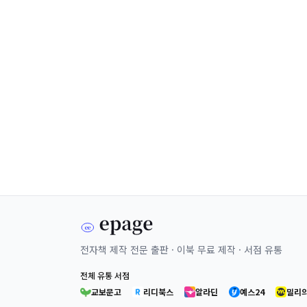
전자책 제작 전문 출판 · 이북 무료 제작 · 서점 유통
전체 유통 서점
교보문고
리디북스
알라딘
예스24
밀리의