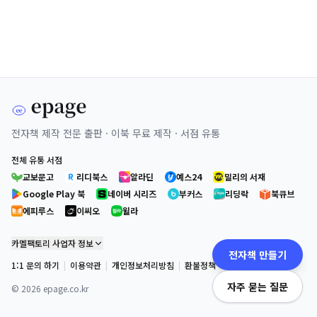
전자책 제작 전문 출판 · 이북 무료 제작 · 서점 유통
전체 유통 서점
교보문고
리디북스
알라딘
예스24
밀리의 서재
Google Play 북
네이버 시리즈
부커스
리딩락
북큐브
에피루스
이씨오
윌라
카멜팩토리 사업자 정보
전자책 만들기
1:1 문의 하기
|
이용약관
|
개인정보처리방침
|
환불정책
자주 묻는 질문
©
2026
epage.co.kr