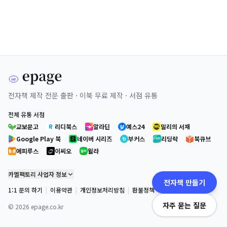
전자책 제작 전문 출판 · 이북 무료 제작 · 서점 유통
전체 유통 서점
교보문고
리디북스
알라딘
예스24
밀리의 서재
Google Play 북
네이버 시리즈
부커스
리딩락
북큐브
에피루스
이씨오
윌라
카멜팩토리 사업자 정보
전자책 만들기
1:1 문의 하기
|
이용약관
|
개인정보처리방침
|
환불정책
자주 묻는 질문
©
2026
epage.co.kr