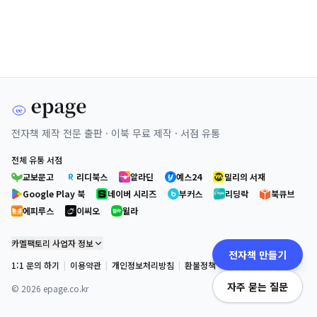
전자책 제작 전문 출판 · 이북 무료 제작 · 서점 유통
전체 유통 서점
교보문고
리디북스
알라딘
예스24
밀리의 서재
Google Play 북
네이버 시리즈
부커스
리딩락
북큐브
에피루스
이씨오
윌라
카멜팩토리 사업자 정보
전자책 만들기
1:1 문의 하기
|
이용약관
|
개인정보처리방침
|
환불정책
자주 묻는 질문
©
2026
epage.co.kr